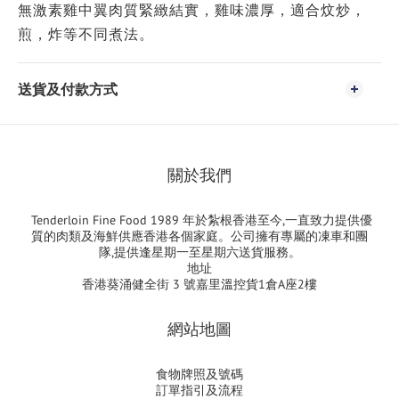
無激素雞中翼肉質緊緻結實，雞味濃厚，適合炆炒，
煎，炸等不同煮法。
送貨及付款方式
關於我們
Tenderloin Fine Food 1989 年於紮根香港至今,一直致力提供優
質的肉類及海鮮供應香港各個家庭。公司擁有專屬的凍車和團
隊,提供逢星期一至星期六送貨服務。
地址
香港葵涌健全街 3 號嘉里溫控貨1倉A座2樓
網站地圖
食物牌照及號碼
訂單指引及流程