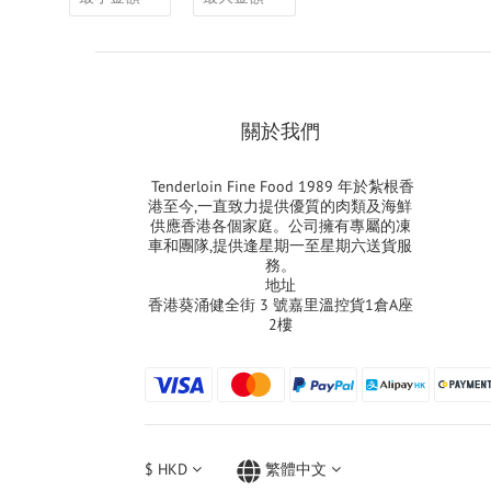
關於我們
Tenderloin Fine Food 1989 年於紮根香
港至今,一直致力提供優質的肉類及海鮮
供應香港各個家庭。公司擁有專屬的凍
車和團隊,提供逢星期一至星期六送貨服
務。
地址
香港葵涌健全街 3 號嘉里溫控貨1倉A座
2樓
$
HKD
繁體中文