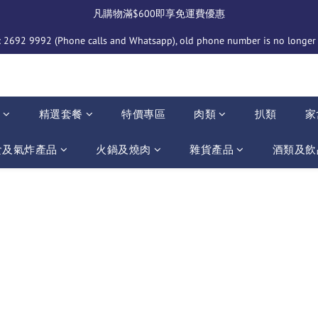
凡購物滿$600即享免運費優惠
2692 9992 (Phone calls and Whatsapp), old phone number is no longer i
介
精選套餐
特價專區
肉類
扒類
家
食及氣炸產品
火鍋及燒肉
雜貨產品
酒類及飲