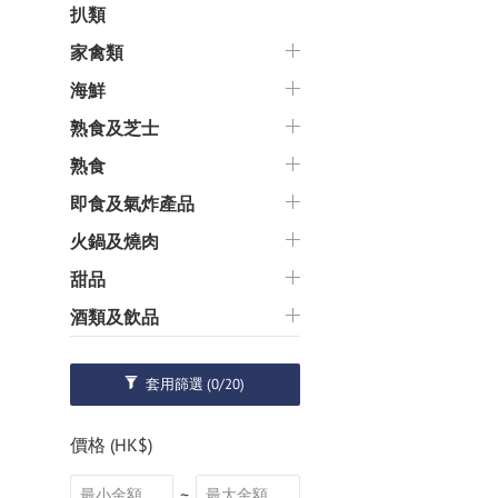
扒類
家禽類
海鮮
熟食及芝士
熟食
即食及氣炸產品
火鍋及燒肉
甜品
酒類及飲品
套用篩選
(0/20)
價格 (HK$)
~