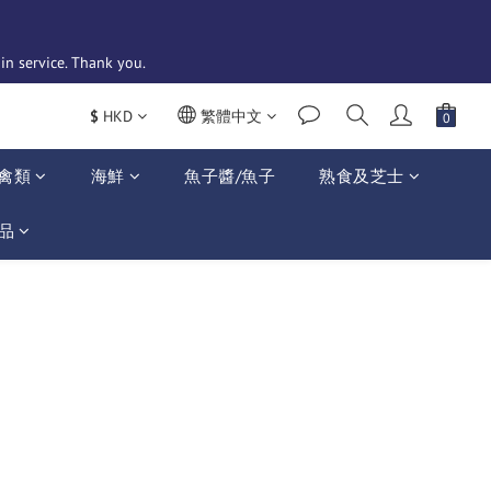
n service. Thank you. 
$
HKD
繁體中文
禽類
海鮮
魚子醬/魚子
熟食及芝士
品