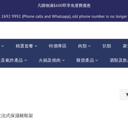
凡購物滿$600即享免運費優惠
2692 9992 (Phone calls and Whatsapp), old phone number is no longer i
介
精選套餐
特價專區
肉類
扒類
家
食及氣炸產品
火鍋及燒肉
雜貨產品
酒類及飲