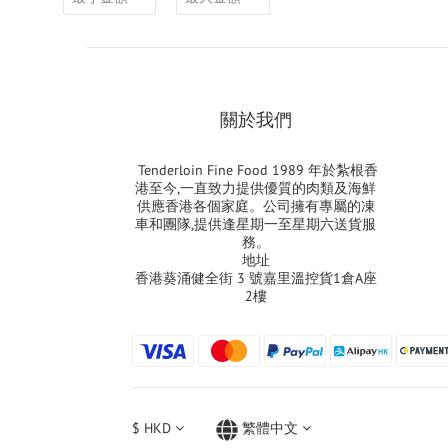
關於我們
Tenderloin Fine Food 1989 年於紮根香
港至今,一直致力提供優質的肉類及海鮮
供應香港各個家庭。公司擁有專屬的凍
車和團隊,提供逢星期一至星期六送貨服
務。
地址
香港葵涌健全街 3 號嘉里溫控貨1倉A座
2樓
$
HKD
繁體中文