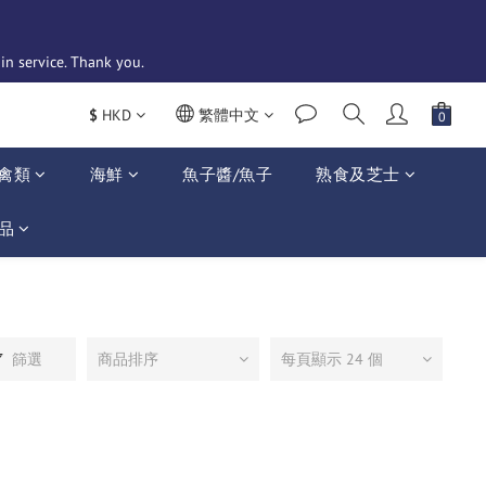
n service. Thank you. 
$
HKD
繁體中文
禽類
海鮮
魚子醬/魚子
熟食及芝士
品
篩選
商品排序
每頁顯示 24 個