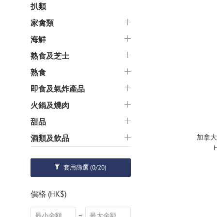
扒類
家禽類
海鮮
熟食及芝士
熟食
即食及氣炸產品
火鍋及燒肉
甜品
加拿大
酒類及飲品
套用篩選
(0/20)
價格 (HK$)
~