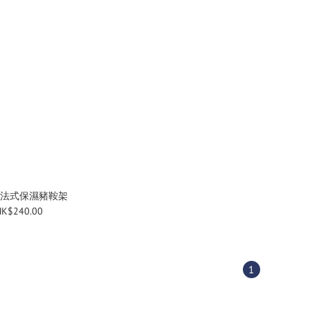
法式保濕豬鞍架
HK$240.00
1