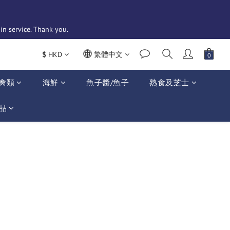
n service. Thank you. 
$
HKD
繁體中文
禽類
海鮮
魚子醬/魚子
熟食及芝士
品