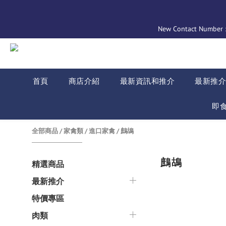
New Contact Number : 
首頁
商店介紹
最新資訊和推介
最新推
即
全部商品
/
家禽類
/
進口家禽
/
鷓鴣
鷓鴣
精選商品
最新推介
特價專區
肉類