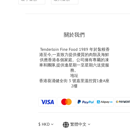
關於我們
Tenderloin Fine Food 1989 年於紮根香
港至今,一直致力提供優質的肉類及海鮮
供應香港各個家庭。公司擁有專屬的凍
車和團隊,提供逢星期一至星期六送貨服
務。
地址
香港葵涌健全街 3 號嘉里溫控貨1倉A座
2樓
$
HKD
繁體中文