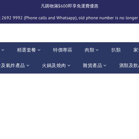
凡購物滿$600即享免運費優惠
2692 9992 (Phone calls and Whatsapp), old phone number is no longer i
介
精選套餐
特價專區
肉類
扒類
家
食及氣炸產品
火鍋及燒肉
雜貨產品
酒類及飲