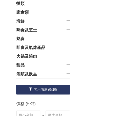
扒類
家禽類
海鮮
熟食及芝士
熟食
即食及氣炸產品
火鍋及燒肉
甜品
酒類及飲品
套用篩選
(0/20)
價格 (HK$)
~