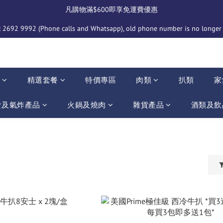
凡購物滿$600即享免運費優惠
2692 9992 (Phone calls and Whatsapp), old phone number is no longer i
介
精選套餐
特價專區
肉類
扒類
家
食及氣炸產品
火鍋及燒肉
雜貨產品
酒類及飲