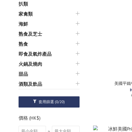
扒類
家禽類
海鮮
熟食及芝士
熟食
即食及氣炸產品
火鍋及燒肉
甜品
美國平鐵牛
酒類及飲品
套用篩選
(0/20)
價格 (HK$)
~