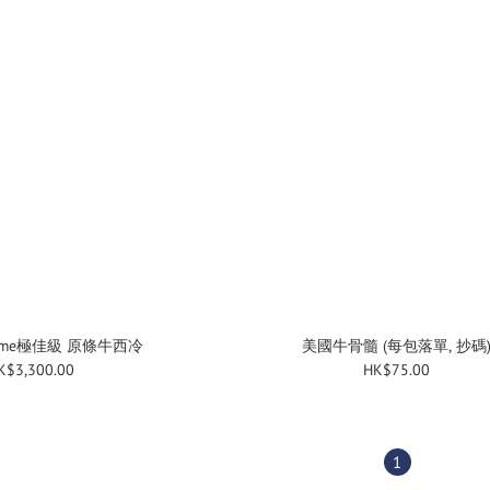
ime極佳級 原條牛西冷
美國牛骨髓 (每包落單, 抄碼
K$3,300.00
HK$75.00
1