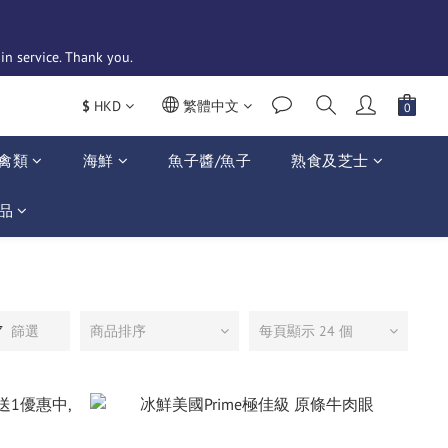
n service. Thank you. 
$
HKD
繁體中文
禽類
海鮮
魚子醬/魚子
熟食及芝士
品
篩選
商品排序
每頁顯示 24 個