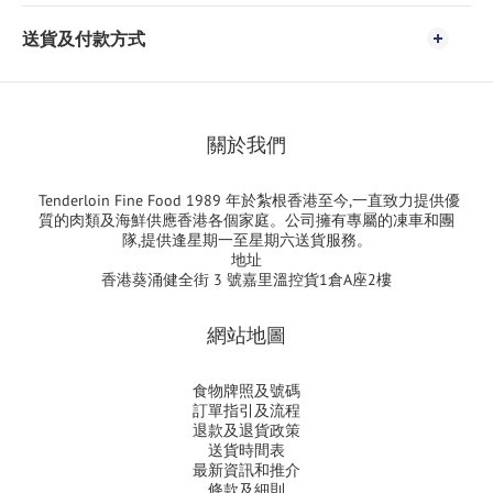
送貨及付款方式
關於我們
Tenderloin Fine Food 1989 年於紮根香港至今,一直致力提供優
質的肉類及海鮮供應香港各個家庭。公司擁有專屬的凍車和團
隊,提供逢星期一至星期六送貨服務。
地址
香港葵涌健全街 3 號嘉里溫控貨1倉A座2樓
網站地圖
食物牌照及號碼
訂單指引及流程
退款及退貨政策
送貨時間表
最新資訊和推介
條款及細則