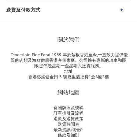
送貨及付款方式
關於我們
Tenderloin Fine Food 1989 年於紮根香港至今,一直致力提供優
質的肉類及海鮮供應香港各個家庭。公司擁有專屬的凍車和團
隊,提供逢星期一至星期六送貨服務。
地址
香港葵涌健全街 3 號嘉里溫控貨1倉A座2樓
網站地圖
食物牌照及號碼
訂單指引及流程
退款及退貨政策
送貨時間表
最新資訊和推介
條款及細則