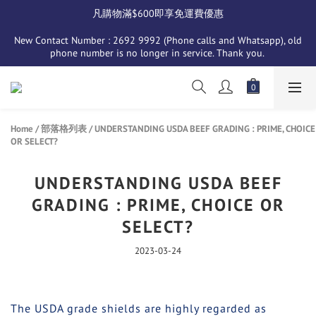
凡購物滿$600即享免運費優惠
New Contact Number : 2692 9992 (Phone calls and Whatsapp), old 
phone number is no longer in service. Thank you. 
Home
/
部落格列表
/
UNDERSTANDING USDA BEEF GRADING : PRIME, CHOICE
OR SELECT?
UNDERSTANDING USDA BEEF
GRADING : PRIME, CHOICE OR
SELECT?
2023-03-24
The USDA grade shields are highly regarded as