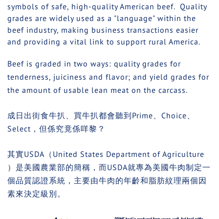
symbols of safe, high-quality American beef. Quality
grades are widely used as a "language" within the
beef industry, making business transactions easier
and providing a vital link to support rural America.
Beef is graded in two ways: quality grades for
tenderness, juiciness and flavor; and yield grades for
the amount of usable lean meat on the carcass.
成日出街食牛扒、買牛扒都會聽到Prime、Choice、
Select，但係究竟係咩黎？
其實
USDA
（
United States Department of Agriculture
）是美國農業部的簡稱，而
USDA
就專為美國牛肉制定一
個品質認證系統，主要由牛肉的年齡和脂肪紋理兩個因
素來決定級別。