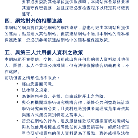
要有必要委託其他單位提供服務時，本網站亦會嚴格要求
其遵守保密義務，並且採取必要檢查程序以確定其將確實
遵守。
四、網站對外的相關連結
本網站的網頁提供其他網站的網路連結，您也可經由本網站所提供
的連結，點選進入其他網站。但該連結網站不適用本網站的隱私權
保護政策，您必須參考該連結網站中的隱私權保護政策。
五、與第三人共用個人資料之政策
本網站絕不會提供、交換、出租或出售任何您的個人資料給其他個
人、團體、私人企業或公務機關，但有法律依據或合約義務者，不
在此限。
前項但書之情形包括不限於：
經由您書面同意。
法律明文規定。
為免除您生命、身體、自由或財產上之危險。
與公務機關或學術研究機構合作，基於公共利益為統計或
學術研究而有必要，且資料經過提供者處理或蒐集著依其
揭露方式無從識別特定之當事人。
當您在網站的行為，違反服務條款或可能損害或妨礙網站
與其他使用者權益或導致任何人遭受損害時，經網站管理
單位研析揭露您的個人資料是為了辨識、聯絡或採取法律